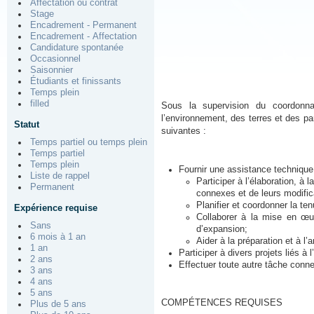
Affectation ou contrat
Stage
Encadrement - Permanent
Encadrement - Affectation
(Poste permanent
Candidature spontanée
Occasionnel
Saisonnier
Étudiants et finissants
Temps plein
filled
Sous la supervision du coordonna
l’environnement, des terres et des pa
Statut
suivantes :
Temps partiel ou temps plein
Temps partiel
Temps plein
Fournir une assistance technique
Liste de rappel
Participer à l’élaboration, à
Permanent
connexes et de leurs modific
Planifier et coordonner la t
Expérience requise
Collaborer à la mise en œu
Sans
d’expansion;
6 mois à 1 an
Aider à la préparation et à 
1 an
Participer à divers projets liés à 
2 ans
Effectuer toute autre tâche con
3 ans
4 ans
5 ans
COMPÉTENCES REQUISES
Plus de 5 ans