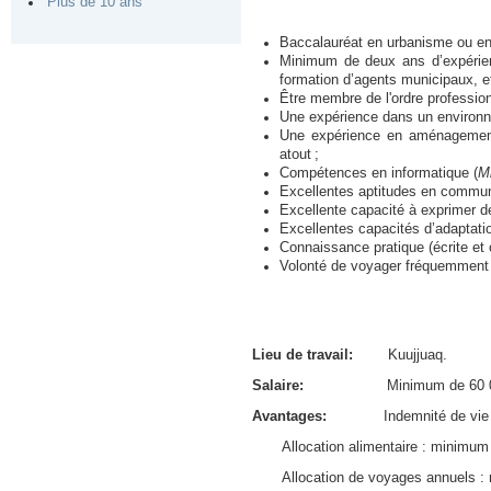
Plus de 10 ans
Baccalauréat en urbanisme ou en
Minimum de deux ans d’expérience
formation d’agents municipaux, et
Être membre de l'ordre professi
Une expérience dans un environn
Une expérience en aménagement 
atout ;
Compétences en informatique (
Mi
Excellentes aptitudes en communi
Excellente capacité à exprimer d
Excellentes capacités d’adaptatio
Connaissance pratique (écrite et o
Volonté de voyager fréquemment 
Lieu de travail:
Kuujjuaq.
Salaire:
Minimum de 60 074 $ et
Avantages:
Indemnité de vie chèr
Allocation alimentaire : minimum d
Allocation de voyages annuels : 