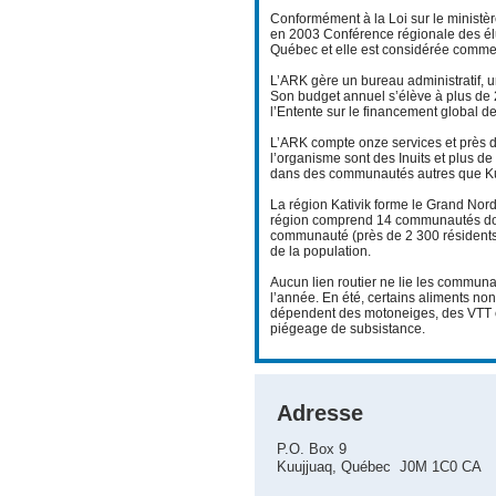
Conformément à la Loi sur le ministèr
en 2003 Conférence régionale des élus 
Québec et elle est considérée comme 
L’ARK gère un bureau administratif, 
Son budget annuel s’élève à plus de 2
l’Entente sur le financement global de
L’ARK compte onze services et près 
l’organisme sont des Inuits et plus de
dans des communautés autres que Kuu
La région Kativik forme le Grand Nor
région comprend 14 communautés dont 
communauté (près de 2 300 résidents) 
de la population.
Aucun lien routier ne lie les communa
l’année. En été, certains aliments no
dépendent des motoneiges, des VTT et
piégeage de subsistance.
Adresse
P.O. Box 9
Kuujjuaq, Québec J0M 1C0 CA