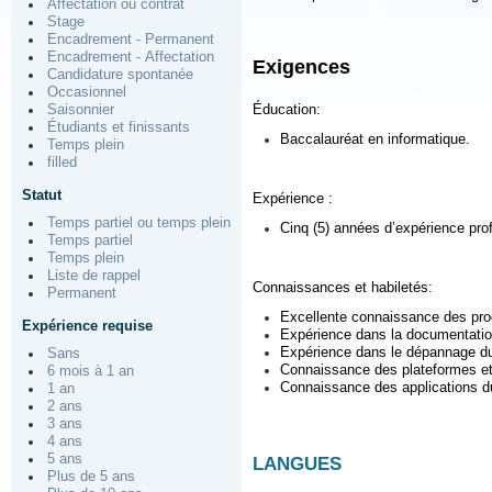
Affectation ou contrat
Stage
Encadrement - Permanent
Encadrement - Affectation
Exigences
Candidature spontanée
Occasionnel
Éducation:
Saisonnier
Étudiants et finissants
Baccalauréat en informatique.
Temps plein
filled
Statut
Expérience :
Temps partiel ou temps plein
Cinq (5) années d’expérience prof
Temps partiel
Temps plein
Liste de rappel
Connaissances et habiletés:
Permanent
Excellente connaissance des prod
Expérience requise
Expérience dans la documentation
Expérience dans le dépannage du m
Sans
Connaissance des plateformes et 
6 mois à 1 an
Connaissance des applications d
1 an
2 ans
3 ans
4 ans
5 ans
LANGUES
Plus de 5 ans