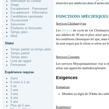
Affectation ou contrat
réservées aux médecins dans d’autres mil
Stage
Encadrement - Permanent
Encadrement - Affectation
FONCTIONS SPÉCIFIQUES
Candidature spontanée
Occasionnel
Services Chishaayiyuu
Saisonnier
Étudiants et finissants
Les
services
de cycle de vie Chishaayiyuu
Temps plein
aux adultes de 30 ans et plus, ainsi que
filled
les conditions chroniques tel que, mais n
Statut
ils sont requis par le client et selon se
Temps partiel ou temps plein
Temps partiel
Services Courants
Temps plein
Liste de rappel
Les services Miyupimaatisiiun vise à off
Permanent
selon une approche multidisciplinaire.
Expérience requise
Exigences
Sans
6 mois à 1 an
1 an
Formation
:
2 ans
Membre en règle de l'Ordre des infi
3 ans
4 ans
5 ans
Plus de 5 ans
Expérience
: