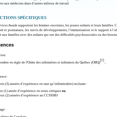
ées aux médecins dans d’autres milieux de travail.
CTIONS SPÉCIFIQUES
rvices Awash supportent les femmes enceintes, les jeunes enfants et leurs familles. Ce
pré et postnataux, les suivis de développements, l’immunisation et le support à l’al
t aux familles avec des enfants qui ont des difficultés psychosociales ou des besoins
gences
ion:
[1]
mbre en règle de l'Ordre des infirmières et infirmiers du Québec (OIIQ)
;
ence:
ois (3) années d’expérience en tant qu’infirmier(ère) incluant :
ne (1) année d’expérience en soins critiques
ou
eux (2) années d’expérience au CCSSSBJ
age:
îtrise de l’anglais;