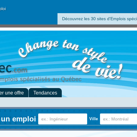
ploi
Découvrez les 30 sites d'Emplois spéci
er une offre
Tendances
 un emploi
Ville