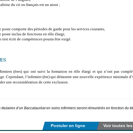
îtrise du cri ou français est un atout ;
 poste comporte des périodes de garde pour les services courants;
 poste inclus de fonctions en rôle élargi;
 test écrit de compétences pourra être exigé.
ES
firmiers (ères) qui ont suivi la formation en rôle élargi et qui n’ont pas compl
age. Cependant, l’infirmier (ère) qui démontre une nouvelle expérience minimale d’
er une reconsidération de cette exclusion.
 titulaires d’un Baccalauréat en soins infirmiers seront rémunérés en fonction du ti
Postuler en ligne
Voir toutes les