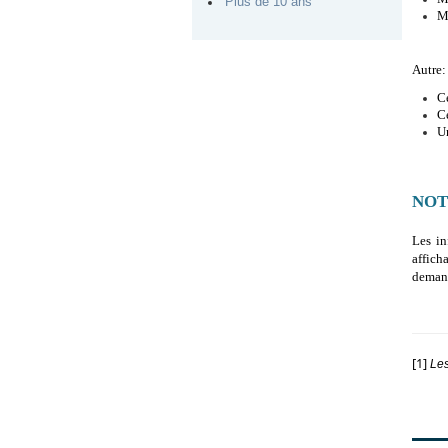
Plus de 10 ans
Ma
Autre:
Ce
Ce
Un
NOT
Les in
affich
demand
[1]
Les