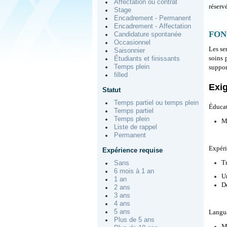
Affectation ou contrat
réserv
Stage
Encadrement - Permanent
Encadrement - Affectation
FON
Candidature spontanée
Occasionnel
Les se
Saisonnier
soins 
Étudiants et finissants
Temps plein
suppor
filled
Exi
Statut
Temps partiel ou temps plein
Éducat
Temps partiel
Temps plein
Me
Liste de rappel
Permanent
Expéri
Expérience requise
Tr
Sans
6 mois à 1 an
U
1 an
D
2 ans
3 ans
4 ans
5 ans
Langu
Plus de 5 ans
Ma