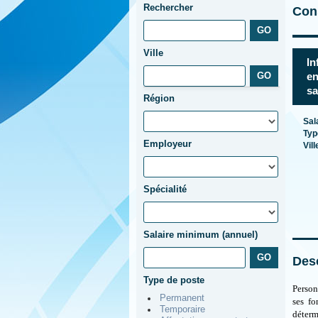
Rechercher
Cons
Ville
In
en
sa
Région
Sal
Typ
Employeur
Vill
Spécialité
Salaire minimum (annuel)
Desc
Type de poste
Person
Permanent
ses fo
Temporaire
déterm