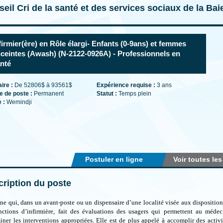
eil Cri de la santé et des services sociaux de la Ba
firmier(ère) en Rôle élargi- Enfants (0-9ans) et femmes
ceintes (Awash) (N-2122-0926A) - Professionnels en
nté
aire :
De 52806$ à 93561$
Expérience requise :
3 ans
e de poste :
Permanent
Statut :
Temps plein
e :
Wemindji
Postuler en ligne
Voir toutes les
ription du poste
ne qui, dans un avant-poste ou un dispensaire d’une localité visée aux dispositions
nctions d’infirmière, fait des évaluations des usagers qui permettent au médec
iner les interventions appropriées. Elle est de plus appelé à accomplir des activ