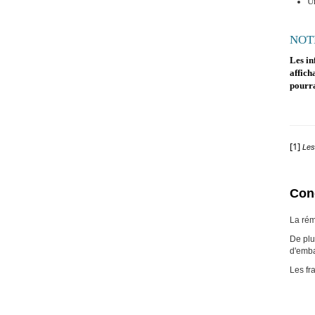
Un
NOT
Les in
affich
pourra
[1]
Les
Cond
La rém
De plu
d'emba
Les fr