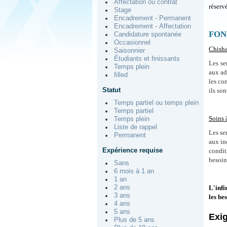
Affectation ou contrat
réserv
Stage
Encadrement - Permanent
Encadrement - Affectation
FON
Candidature spontanée
Occasionnel
Chish
Saisonnier
Étudiants et finissants
Les se
Temps plein
aux ad
filled
les co
Statut
ils so
Temps partiel ou temps plein
Temps partiel
Soins 
Temps plein
Liste de rappel
Les se
Permanent
aux in
Expérience requise
condit
besoin
Sans
6 mois à 1 an
1 an
2 ans
L'infi
3 ans
les be
4 ans
5 ans
Exi
Plus de 5 ans