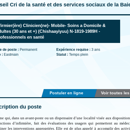
eil Cri de la santé et des services sociaux de la Ba
firmier(ère) Clinicien(ne)- Mobile- Soins a Domicile &
ultes (30 ans et +) (Chishaayiyuu) N-1819-1989H -
ofessionnels en santé
e de poste :
Permanent
Expérience requise :
3 ans
e :
Eastmain
Statut :
Temps plein
Postuler en ligne
Voir toutes les
ription du poste
ne qui, dans un avant-poste ou un dispensaire d’une localité visée aux dispositions
nctions d’infirmière, fait des évaluations des usagers qui permettent au médec
iner les interventions appropriées. Elle est de plus appelé à accomplir des activ