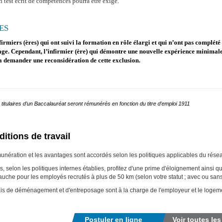
 test écrit de compétences pourra être exigé.
ES
firmiers (ères) qui ont suivi la formation en rôle élargi et qui n’ont pas complété
age. Cependant, l’infirmier (ère) qui démontre une nouvelle expérience minimale
 demander une reconsidération de cette exclusion.
 titulaires d’un Baccalauréat seront rémunérés en fonction du titre d’emploi 1911
itions de travail
unération et les avantages sont accordés selon les politiques applicables du ré
s, selon les politiques internes établies, profitez d'une prime d'éloignement ainsi qu
uche pour les employés recrutés à plus de 50 km (selon votre statut ; avec ou san
ais de déménagement et d'entreposage sont à la charge de l'employeur et le logemen
Postuler en ligne
Voir toutes les