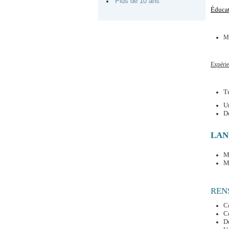
Plus de 10 ans
Éducat
Me
Expérie
Tr
Un
D
LAN
Ma
Ma
REN
Ce
Ce
Do