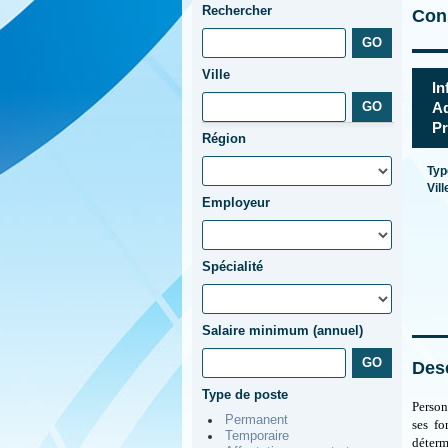
Rechercher
Cons
Ville
In
Ad
Pr
Région
Typ
Vill
Employeur
Spécialité
Salaire minimum (annuel)
Desc
Type de poste
Person
Permanent
ses fo
Temporaire
déterm