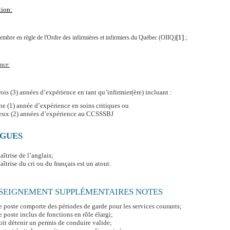
ion:
[1]
mbre en règle de l'Ordre des infirmières et infirmiers du Québec (OIIQ)
;
nce:
ois (3) années d’expérience en tant qu’infirmier(ère) incluant :
e (1) année d’expérience en soins critiques ou
eux (2) années d’expérience au CCSSSBJ
GUES
îtrise de l’anglais;
îtrise du cri ou du français est un atout.
SEIGNEMENT SUPPLÉMENTAIRES NOTES
 poste comporte des périodes de garde pour les services courants;
 poste inclus de fonctions en rôle élargi;
it détenir un permis de conduire valide;