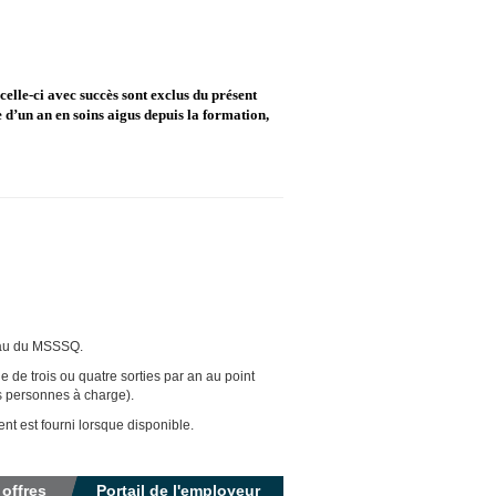
 celle-ci avec succès sont exclus du présent
 d’un an en soins aigus depuis la formation,
seau du MSSSQ.
e de trois ou quatre sorties par an au point
s personnes à charge).
t est fourni lorsque disponible.
 offres
Portail de l'employeur