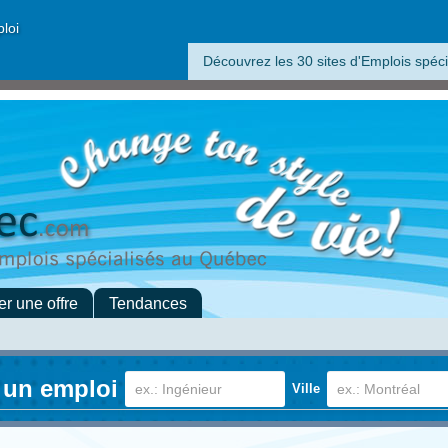
ploi
Découvrez les 30 sites d'Emplois spéci
er une offre
Tendances
 un emploi
Ville