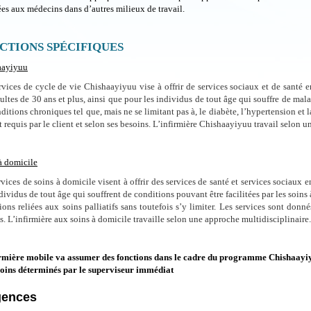
ées aux médecins dans d’autres milieux de travail.
CTIONS SPÉCIFIQUES
aayiyuu
rvices de cycle de vie Chishaayiyuu vise à offrir de services sociaux et de santé en
ultes de 30 ans et plus, ainsi que pour les individus de tout âge qui souffre de ma
nditions chroniques tel que, mais ne se limitant pas à, le diabète, l’hypertension et 
nt requis par le client et selon ses besoins. L’infirmière Chishaayiyuu travail selon 
à domicile
rvices de soins à domicile visent à offrir des services de santé et services sociaux e
dividus de tout âge qui souffrent de conditions pouvant être facilitées par les soin
ions reliées aux soins palliatifs sans toutefois s’y limiter. Les services sont donnés
s. L’infirmière aux soins à domicile travaille selon une approche multidisciplinaire.
rmière mobile va assumer des fonctions dans le cadre du programme Chishaayiyuu
soins déterminés par le superviseur immédiat
gences