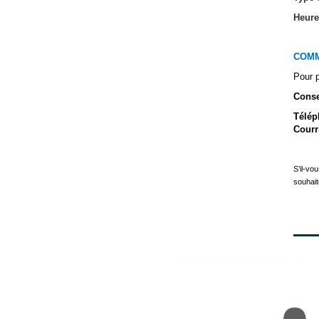
Heure
COMM
Pour p
Conse
Télé
Courr
S’il-vo
souhait