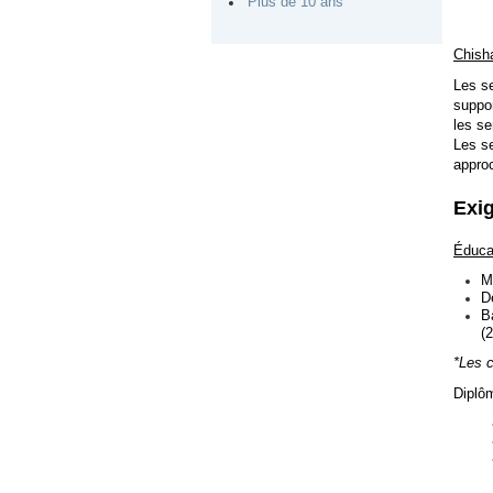
Plus de 10 ans
Chish
Les se
suppor
les se
Les se
approc
Exi
Éduca
M
D
B
(2
*Les c
Diplôm