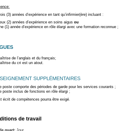
ience:
rois (3) années d’expérience en tant qu’infirmier(ère) incluant :
eux (2) années d’expérience en soins aigus
ou
ne (1) année d’expérience en rôle élargi avec une formation reconnue ;
GUES
îtrise de l’anglais et du français;
aîtrise du cri est un atout.
SEIGNEMENT SUPPLÉMENTAIRES
e poste comporte des périodes de garde pour les services courants ;
e poste inclus de fonctions en rôle élargi ;
t écrit de compétences pourra être exigé.
itions de travail
de quart:
Jour