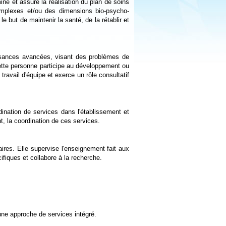
ine et assure la réalisation du plan de soins
omplexes et/ou des dimensions bio-psycho-
e but de maintenir la santé, de la rétablir et
ssances avancées, visant des problèmes de
tte personne participe au développement ou
 travail d'équipe et exerce un rôle consultatif
dination de services dans l'établissement et
t, la coordination de ces services.
aires. Elle supervise l'enseignement fait aux
iques et collabore à la recherche.
une approche de services intégré.