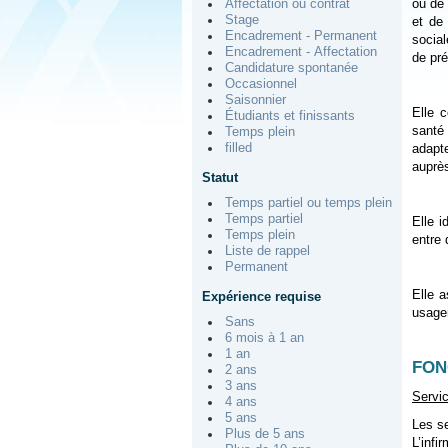
ou de 
Affectation ou contrat
Stage
et de
Encadrement - Permanent
social
Encadrement - Affectation
de pré
Candidature spontanée
Occasionnel
Saisonnier
Elle 
Étudiants et finissants
santé
Temps plein
filled
adapte
auprès
Statut
Temps partiel ou temps plein
Temps partiel
Elle i
Temps plein
entre 
Liste de rappel
Permanent
Elle a
Expérience requise
usager
Sans
6 mois à 1 an
1 an
FON
2 ans
3 ans
Servi
4 ans
5 ans
Les se
Plus de 5 ans
L’infi