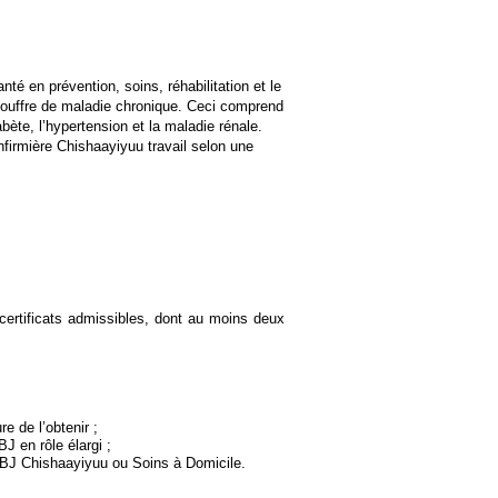
té en prévention, soins, réhabilitation et le
 souffre de maladie chronique. Ceci comprend
bète, l’hypertension et la maladie rénale.
infirmière Chishaayiyuu travail selon une
certificats admissibles, dont au moins deux
e de l’obtenir ;
 en rôle élargi ;
SBJ Chishaayiyuu ou Soins à Domicile.