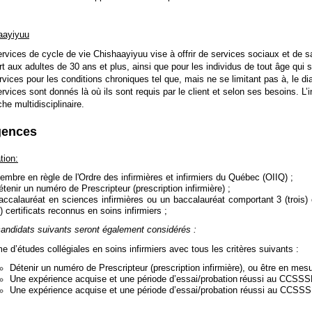
aayiyuu
rvices de cycle de vie Chishaayiyuu vise à offrir de services sociaux et de san
t aux adultes de 30 ans et plus, ainsi que pour les individus de tout âge qui
rvices pour les conditions chroniques tel que, mais ne se limitant pas à, le dia
rvices sont donnés là où ils sont requis par le client et selon ses besoins. L’
he multidisciplinaire.
gences
tion:
embre en règle de l'Ordre des infirmières et infirmiers du Québec (OIIQ) ;
étenir un numéro de Prescripteur (prescription infirmière) ;
accalauréat en sciences infirmières ou un baccalauréat comportant 3 (trois) 
) certificats reconnus en soins infirmiers ;
andidats suivants seront également considérés :
e d’études collégiales en soins infirmiers avec tous les critères suivants :
Détenir un numéro de Prescripteur (prescription infirmière), ou être en mesur
Une expérience acquise et une période d’essai/probation
réussi au CCSSSBJ
Une expérience acquise et une période d’essai/probation réussi au CCSS