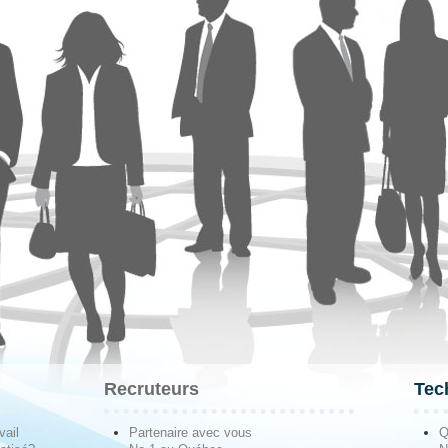
Recruteurs
Tec
vail
Partenaire avec vous
Q