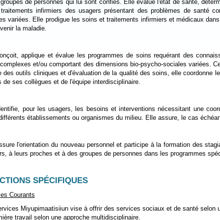
groupes de personnes qui lui sont confiés. Elle évalue l'état de santé, déterm
 traitements infirmiers des usagers présentant des problèmes de santé c
es variées. Elle prodigue les soins et traitements infirmiers et médicaux dans l
venir la maladie.
conçoit, applique et évalue les programmes de soins requérant des connai
 complexes et/ou comportant des dimensions bio-psycho-sociales variées. Ce
 des outils cliniques et d'évaluation de la qualité des soins, elle coordonne le
 de ses collègues et de l'équipe interdisciplinaire.
dentifie, pour les usagers, les besoins et interventions nécessitant une coor
différents établissements ou organismes du milieu. Elle assure, le cas échéan
ssure l'orientation du nouveau personnel et participe à la formation des stagi
s, à leurs proches et à des groupes de personnes dans les programmes spécif
CTIONS SPÉCIFIQUES
ces Courants
rvices Miyupimaatisiiun vise à offrir des services sociaux et de santé selon 
rmière travail selon une approche multidisciplinaire.