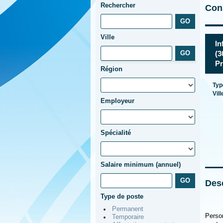
Rechercher
Cons
Ville
In
(3
Pr
Région
Typ
Vill
Employeur
Spécialité
Salaire minimum (annuel)
Desc
Type de poste
Permanent
Person
Temporaire