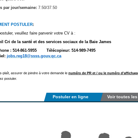
s par jour/semaine:
7.50/37.50
ENT POSTULER
:
ostuler, veuillez faire parvenir votre CV à :
il Cri de la santé et des services sociaux de la Baie James
phone : 514-861-5955 Télécopieur: 514-989-7495
iel:
jobs.reg18@ssss.gouv.qc.ca
us-plaît, assurer de joindre à votre demande le
numéro de PR et / ou le numéro d’affichage 
ez postuler.
Postuler en ligne
Voir toutes les