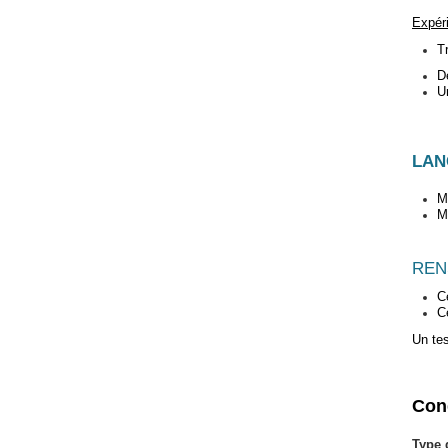
Expér
T
D
U
LAN
Ma
M
REN
C
C
Un tes
Cond
Type 