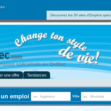
ploi
Découvrez les 30 sites d'Emplois spéci
er une offre
Tendances
 un emploi
Ville