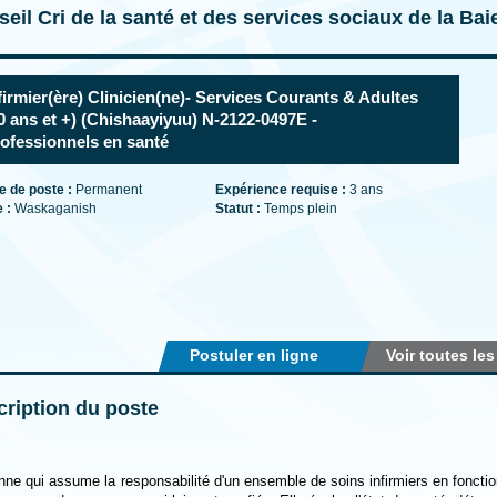
eil Cri de la santé et des services sociaux de la Ba
firmier(ère) Clinicien(ne)- Services Courants & Adultes
0 ans et +) (Chishaayiyuu) N-2122-0497E -
ofessionnels en santé
e de poste :
Permanent
Expérience requise :
3 ans
e :
Waskaganish
Statut :
Temps plein
Postuler en ligne
Voir toutes les
ription du poste
ne qui assume la responsabilité d'un ensemble de soins infirmiers en foncti