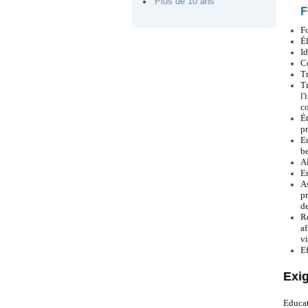
Plus de 10 ans
F
Fo
Él
Id
Co
Tr
T
l
c
É
pr
En
be
Ai
En
As
pr
de
Ré
af
vi
Ef
Exi
Educat