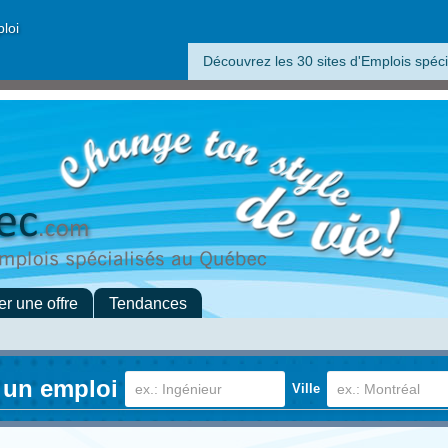
ploi
Découvrez les 30 sites d'Emplois spéci
er une offre
Tendances
 un emploi
Ville