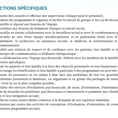
CTIONS SPÉCIFIQUES
urnit des conseils et effectue une supervision clinique pour le personnel;
abore des programmes et organise et facilite le travail de groupe et les cas de discu
entifie et répond aux besoins de l'équipe :
ntribue aux besoins de formation clinique en travail social;
availle en étroite collaboration avec le travailleur social et avec le coordonnateur p
ravaille au sein d'une équipe interdisciplinaire et en partenariat étroit avec 
'infirmière, le technicien en assistance sociale, le médecin, le nutritionniste e
ommunautaire;
tablit une relation de respect et de confiance avec les patients, leur famille e
incipes de communication et d'alliance thérapeutique ;
 collaboration avec l'équipe psychosociale, élabore avec les membres de la famille,
soins spécifiques;
de les patients et leur famille à se fixer des objectifs personnels en leur fournissant
courage les bénéficiaires et leur famille à participer à des programmes ou activité
siste les personnes en les aidant à faire face aux problèmes de leur vie quotidien
oblèmes personnels et familiaux, en organisant et en gérant des packages de souti
 vivre la vie la plus complète possible ;
alise des services d'évaluation psychosociale, de soins, d'orientation, d'informati
in de résoudre les problèmes psychosociaux et émotionnels et permettre aux clientè
e et leur intégration sociale;
fectue toutes autres tâches connexes à la demande de son supérieur immédiat.
rsonne qui exerce des activités de conception, d'évaluation, d'orientation, de consu
lusieurs programmes sociaux.