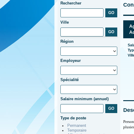
Rechercher
Cons
Ville
Ag
Ad
Région
Sal
Typ
Vill
Employeur
Spécialité
Salaire minimum (annuel)
Desc
Type de poste
Person
Permanent
plusie
Temporaire