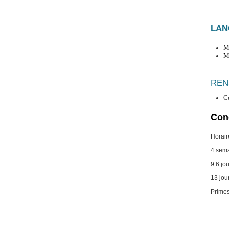
LAN
Ma
Ma
REN
C
Cond
Horair
4 sem
9.6 jo
13 jour
Primes