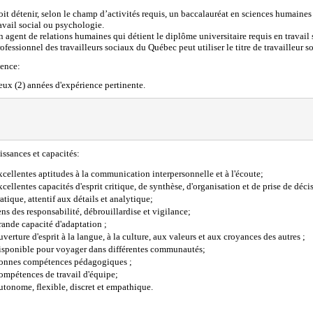
it détenir, selon le champ d’activités requis, un baccalauréat en sciences humaines
avail social ou psychologie.
 agent de relations humaines qui détient le diplôme universitaire requis en travail 
ofessionnel des travailleurs sociaux du Québec peut utiliser le titre de travailleur s
ence:
ux (2) années d'expérience pertinente.
ssances et capacités:
cellentes aptitudes à la communication interpersonnelle et à l'écoute;
cellentes capacités d'esprit critique, de synthèse, d'organisation et de prise de déci
atique, attentif aux détails et analytique;
ns des responsabilité, débrouillardise et vigilance;
ande capacité d'adaptation ;
verture d'esprit à la langue, à la culture, aux valeurs et aux croyances des autres ;
isponible pour voyager dans différentes communautés;
onnes compétences pédagogiques ;
ompétences de travail d'équipe;
tonome, flexible, discret et empathique.