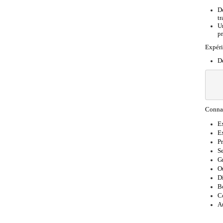
Do
tr
Un
pr
Expéri
De
Connai
Ex
Ex
Pr
Se
Gr
Ou
D
B
C
Au