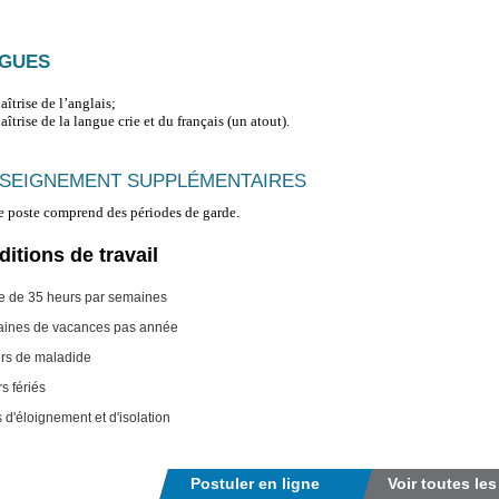
GUES
îtrise de l’anglais;
îtrise de la langue crie et du français (un atout).
SEIGNEMENT SUPPLÉMENTAIRES
e poste comprend des périodes de garde.
itions de travail
e de 35 heurs par semaines
aines de vacances pas année
urs de maladide
s fériés
 d'éloignement et d'isolation
Postuler en ligne
Voir toutes les