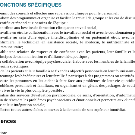
ONCTIONS SPÉCIFIQUES
urnit des conseils et effectue une supervision clinique pour le personnel;
abore des programmes et organise et facilite le travail de groupe et les cas de discu
entifie et répond aux besoins de l'équipe :
ntribue aux besoins de formation clinique en travail social;
availle en étroite collaboration avec le travailleur social et avec le coordonnateur p
ravaille au sein d'une équipe interdisciplinaire et en partenariat étroit avec 
'infirmière, le technicien en assistance sociale, le médecin, le nutritionniste e
ommunautaire;
tablit une relation de respect et de confiance avec les patients, leur famille e
incipes de communication et d'alliance thérapeutique ;
 collaboration avec l'équipe psychosociale, élabore avec les membres de la famille,
soins spécifiques;
de les patients et leur famille à se fixer des objectifs personnels en leur fournissant
courage les bénéficiaires et leur famille à participer à des programmes ou activité
siste les personnes en les aidant à faire face aux problèmes de leur vie quotidien
oblèmes personnels et familiaux, en organisant et en gérant des packages de souti
 vivre la vie la plus complète possible ;
alise des services d'évaluation psychosociale, de soins, d'orientation, d'informati
in de résoudre les problèmes psychosociaux et émotionnels et permettre aux clientè
e et leur intégration sociale;
fectue toutes autres tâches connexes à la demande de son supérieur immédiat.
gences
ion: