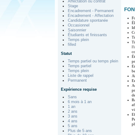
Affectation ou contrat
Stage
FON
Encadrement - Permanent
Encadrement - Affectation
Fo
Candidature spontanée
Él
Occasionnel
Id
Saisonnier
Co
Étudiants et finissants
Tr
Temps plein
T
filled
l
c
Statut
É
Temps partiel ou temps plein
pr
Temps partiel
En
Temps plein
be
Liste de rappel
Ai
Permanent
En
As
Expérience requise
pr
de
Sans
Ré
6 mois à 1 an
af
1 an
vi
2 ans
Ef
3 ans
Pe
4 ans
p
5 ans
Plus de 5 ans