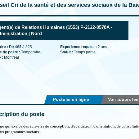
eil Cri de la santé et des services sociaux de la Ba
ent(e) de Relations Humaines (1553) P-2122-0578A -
ministration | Nord
aire :
De 46$ à 82$
Expérience requise :
2 ans
e de poste :
Temporaire
Statut :
Temps partiel
e :
Montreal
Postuler en ligne
Voir toutes les
ription du poste
ne qui exerce des activités de conception, d'évaluation, d'orientation, de consultati
urs programmes sociaux.