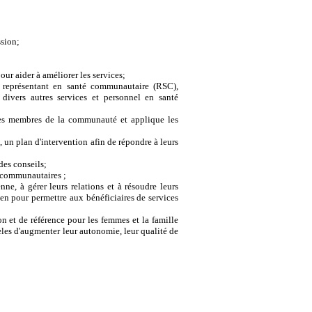
ssion;
our aider à améliorer les services;
le représentant en santé communautaire (RSC),
t divers autres services et personnel en santé
t les membres de la communauté et applique les
 un plan d'intervention afin de répondre à leurs
 des conseils;
s communautaires ;
ne, à gérer leurs relations et à résoudre leurs
en pour permettre aux bénéficiaires de services
on et de référence pour les femmes et la famille
les d'augmenter leur autonomie, leur qualité de