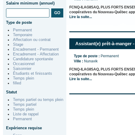
Salaire minimum (annuel)
FCNQ-ILAGIISAQ, PLUS FORTS ENSEMBL
coopératives du Nouveau-Québec appa
Lire la suite...
Type de poste
Permanent
Temporaire
Affectation ou contrat
Assistant(e) prêt-à-manger 
Stage
Encadrement - Permanent
Encadrement - Affectation
Type de poste :
Permanent
Candidature spontanée
Ville :
Nunavik
Occasionnel
Saisonnier
FCNQ-ILAGIISAQ, PLUS FORTS ENSEMBL
Étudiants et finissants
coopératives du Nouveau-Québec appa
Temps plein
Lire la suite...
filled
Statut
Temps partiel ou temps plein
Temps partiel
Temps plein
Liste de rappel
Permanent
Expérience requise