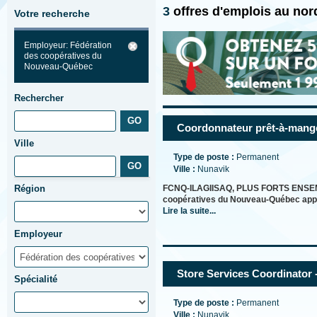
3
offres d'emplois au no
Votre recherche
Employeur: Fédération
des coopératives du
Nouveau-Québec
Rechercher
Coordonnateur prêt-à-manger
Ville
Type de poste :
Permanent
Ville :
Nunavik
Région
FCNQ-ILAGIISAQ, PLUS FORTS ENSEMBL
coopératives du Nouveau-Québec appa
Lire la suite...
Employeur
Store Services Coordinator -
Spécialité
Type de poste :
Permanent
Ville :
Nunavik