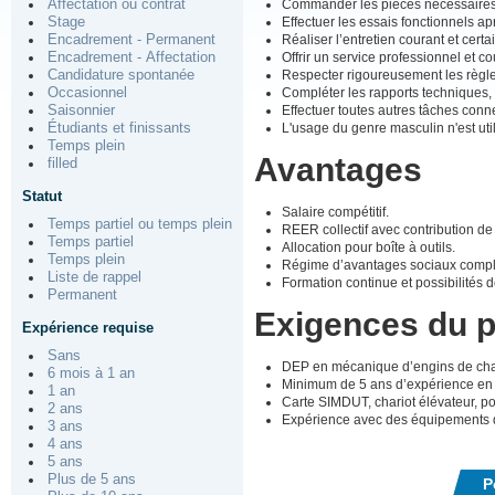
Commander les pièces nécessaires e
Affectation ou contrat
Effectuer les essais fonctionnels a
Stage
Réaliser l’entretien courant et certa
Encadrement - Permanent
Offrir un service professionnel et co
Encadrement - Affectation
Respecter rigoureusement les règles
Candidature spontanée
Compléter les rapports techniques, 
Occasionnel
Effectuer toutes autres tâches conn
Saisonnier
L'usage du genre masculin n'est util
Étudiants et finissants
Temps plein
Avantages
filled
Statut
Salaire compétitif.
Temps partiel ou temps plein
REER collectif avec contribution de
Temps partiel
Allocation pour boîte à outils.
Temps plein
Régime d’avantages sociaux comple
Liste de rappel
Formation continue et possibilités
Permanent
Exigences du 
Expérience requise
Sans
DEP en mécanique d’engins de chant
6 mois à 1 an
Minimum de 5 ans d’expérience en 
1 an
Carte SIMDUT, chariot élévateur, po
2 ans
Expérience avec des équipements de 
3 ans
4 ans
5 ans
Plus de 5 ans
P