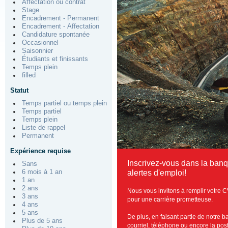
Affectation ou contrat
Stage
Encadrement - Permanent
Encadrement - Affectation
Candidature spontanée
Occasionnel
Saisonnier
Étudiants et finissants
Temps plein
filled
Statut
Temps partiel ou temps plein
Temps partiel
Temps plein
Liste de rappel
Permanent
Expérience requise
Inscrivez-vous dans la ban
Sans
alertes d'emploi!
6 mois à 1 an
1 an
2 ans
Nous vous invitons à remplir votre C
3 ans
pour une carrière prometteuse.
4 ans
5 ans
De plus, en faisant partie de notre 
Plus de 5 ans
courriel, téléphone ou encore la post