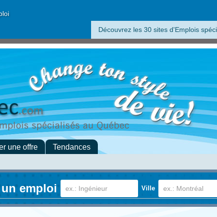
ploi
Découvrez les 30 sites d'Emplois spéci
er une offre
Tendances
 un emploi
Ville