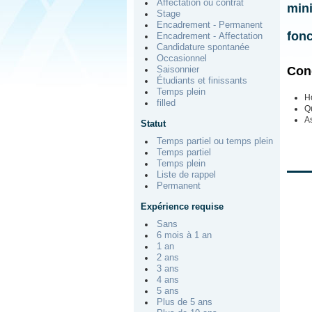
Affectation ou contrat
mini
Stage
Encadrement - Permanent
fon
Encadrement - Affectation
Candidature spontanée
Occasionnel
Cond
Saisonnier
Étudiants et finissants
Temps plein
Ho
filled
Qu
A
Statut
Temps partiel ou temps plein
Temps partiel
Temps plein
Liste de rappel
Permanent
Expérience requise
Sans
6 mois à 1 an
1 an
2 ans
3 ans
4 ans
5 ans
Plus de 5 ans