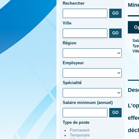
Rechercher
Min
Ville
Op
Sal
Région
Typ
Vill
Employeur
Spécialité
Desc
Salaire minimum (annuel)
L’
op
effe
Type de poste
déc
Permanent
Temporaire