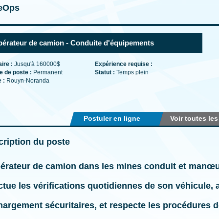
eOps
érateur de camion - Conduite d'équipements
aire :
Jusqu'à 160000$
Expérience requise :
e de poste :
Permanent
Statut :
Temps plein
e :
Rouyn-Noranda
Postuler en ligne
Voir toutes les
ription du poste
érateur de camion dans les mines
conduit et manœu
ctue les
vérifications quotidiennes
de son véhicule, 
hargement sécuritaires
, et respecte les procédures d