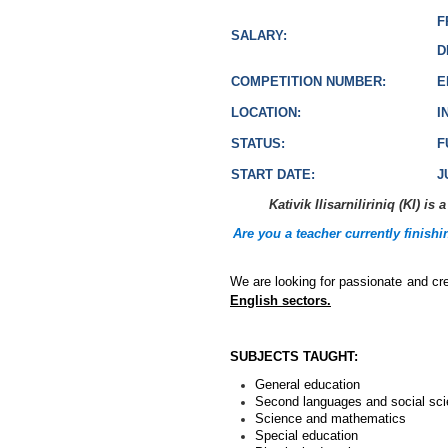
F
SALARY:
D
COMPETITION NUMBER:
E
LOCATION:
I
STATUS:
F
START DATE:
J
Kativik Ilisarniliriniq (KI) 
Are you a teacher currently finishi
We are looking for passionate and cr
English sectors.
SUBJECTS TAUGHT:
General education
Second languages and social sc
Science and mathematics
Special education