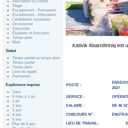
Affectation ou contrat
Stage
Encadrement - Permanent
Encadrement - Affectation
Candidature spontanée
Occasionnel
Saisonnier
Étudiants et finissants
Temps plein
filled
Kativik Ilisarniliriniq e
Statut
Temps partiel ou temps plein
Temps partiel
Temps plein
Liste de rappel
Permanent
ENSEIGN
Expérience requise
POSTE :
2027
Sans
SERVICE :
OPÉRAT
6 mois à 1 an
1 an
SALAIRE :
DE 46 5
2 ans
3 ans
CONCOURS N°:
ENGTEAC
4 ans
5 ans
LIEU DE TRAVAIL:
Plus de 5 ans