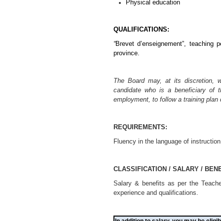
Physical education
QUALIFICATIONS:
“
Brevet d’enseignement”, teaching p
province.
The Board may, at its discretion, wa
candidate who is a beneficiary o
employment, to follow a training plan
REQUIREMENTS:
Fluency in the language of instructio
CLASSIFICATION / SALARY / BENE
Salary & benefits as per the Teach
experience and qualifications.
I
n addition to salary, you may be eligib