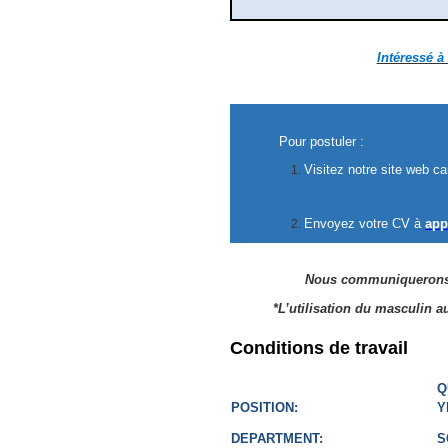
Intéressé à
Pour postuler :
Visitez notre site web car
Envoyez votre CV à
app
Nous communiquerons s
*L’utilisation du masculin 
Conditions de travail
Q
POSITION:
Y
DEPARTMENT:
S