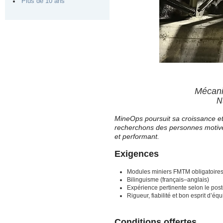
Plus de 10 ans
Mécanic
N
MineOps poursuit sa croissance et 
recherchons des personnes motivée
et performant.
Exigences
Modules miniers FMTM obligatoire
Bilinguisme (français–anglais)
Expérience pertinente selon le pos
Rigueur, fiabilité et bon esprit d’éq
Conditions offertes