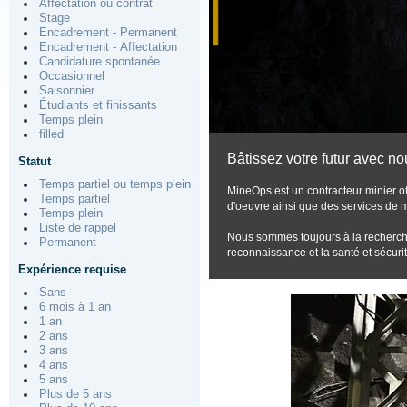
Affectation ou contrat
Stage
Encadrement - Permanent
Encadrement - Affectation
Candidature spontanée
Occasionnel
Saisonnier
Étudiants et finissants
Temps plein
filled
Bâtissez votre futur avec no
Statut
Temps partiel ou temps plein
MineOps est un contracteur minier of
Temps partiel
d'oeuvre ainsi que des services de m
Temps plein
Liste de rappel
Nous sommes toujours à la recherche 
Permanent
reconnaissance et la santé et sécuri
Expérience requise
Sans
6 mois à 1 an
1 an
2 ans
3 ans
4 ans
5 ans
Plus de 5 ans