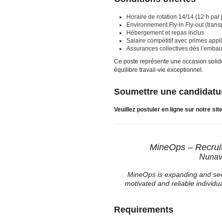
Horaire de rotation 14/14 (12 h par 
Environnement Fly-in Fly-out (transp
Hébergement et repas inclus
Salaire compétitif avec primes appl
Assurances collectives dès l’emba
Ce poste représente une occasion solide
équilibre travail-vie exceptionnel.
Soumettre une candidatu
Veuillez postuler en ligne sur notre sit
MineOps – Recruit
Nunavu
MineOps is expanding and seek
motivated and reliable individu
Requirements