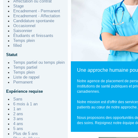
Affectation ou contrat
Stage
Encadrement - Permanent
Encadrement - Affectation
Candidature spontanée
Occasionnel
Saisonnier
Étudiants et finissants
Temps plein
filled
Statut
Temps partiel ou temps plein
Temps partiel
Une approche humaine pour 
Temps plein
Liste de rappel
Notre agence de placement de perso
Permanent
institutions de santé publiques et p
Expérience requise
canadiennes.
Sans
Notre mission est d'offrir des servic
6 mois à 1 an
patients au cœur de notre approche.
1 an
2 ans
Nous proposons des opportunités de
3 ans
des soins. Rejoignez notre équipe de
4 ans
5 ans
Plus de 5 ans