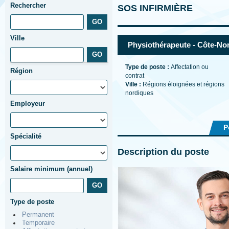
Rechercher
SOS INFIRMIÈRE
Ville
Physiothérapeute - Côte-Nor
Type de poste :
Affectation ou
Région
contrat
Ville :
Régions éloignées et régions
nordiques
Employeur
P
Spécialité
Description du poste
Salaire minimum (annuel)
Type de poste
Permanent
Temporaire