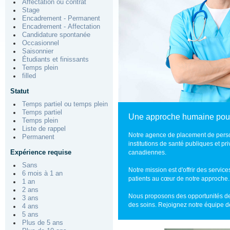
Affectation ou contrat
Stage
Encadrement - Permanent
Encadrement - Affectation
Candidature spontanée
Occasionnel
Saisonnier
Étudiants et finissants
Temps plein
filled
Statut
Temps partiel ou temps plein
Temps partiel
Une approche humaine pour 
Temps plein
Liste de rappel
Notre agence de placement de perso
Permanent
institutions de santé publiques et p
Expérience requise
canadiennes.
Sans
Notre mission est d'offrir des servic
6 mois à 1 an
patients au cœur de notre approche.
1 an
2 ans
Nous proposons des opportunités de
3 ans
des soins. Rejoignez notre équipe de
4 ans
5 ans
Plus de 5 ans