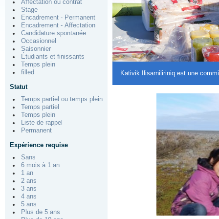
Affectation ou contrat
Stage
Encadrement - Permanent
Encadrement - Affectation
Candidature spontanée
Occasionnel
Saisonnier
Étudiants et finissants
Temps plein
filled
Kativik Ilisarniliriniq est une co
Statut
Temps partiel ou temps plein
Temps partiel
Temps plein
Liste de rappel
Permanent
Expérience requise
Sans
6 mois à 1 an
1 an
2 ans
3 ans
4 ans
5 ans
Plus de 5 ans