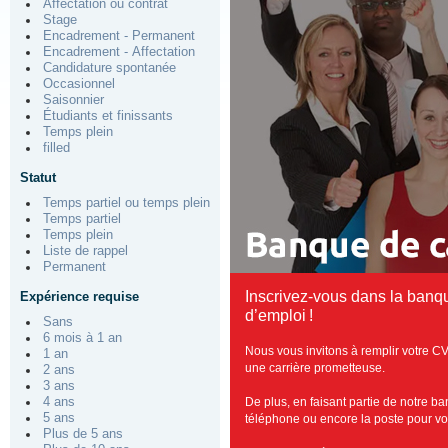
Affectation ou contrat
Stage
Encadrement - Permanent
Encadrement - Affectation
Candidature spontanée
Occasionnel
Saisonnier
Étudiants et finissants
Temps plein
filled
Statut
Temps partiel ou temps plein
Temps partiel
Temps plein
Liste de rappel
Permanent
Inscrivez-vous dans la banq
Expérience requise
d’emploi !
Sans
6 mois à 1 an
Nous vous invitons à remplir votre CV
1 an
une carrière prometteuse.
2 ans
3 ans
De plus, en faisant partie de notre b
4 ans
5 ans
téléphone ou encore la poste pour vous
Plus de 5 ans