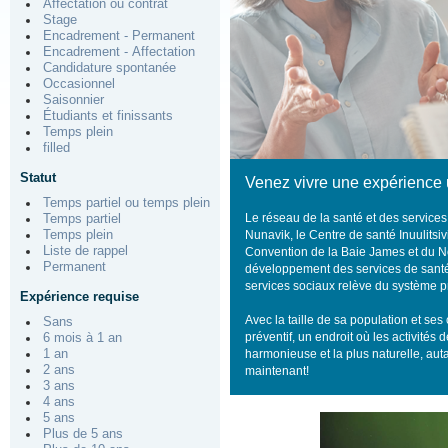
Affectation ou contrat
Stage
Encadrement - Permanent
Encadrement - Affectation
Candidature spontanée
Occasionnel
Saisonnier
Étudiants et finissants
Temps plein
filled
Statut
Venez vivre une expérience 
Temps partiel ou temps plein
Le réseau de la santé et des service
Temps partiel
Temps plein
Nunavik, le Centre de santé Inuulitsi
Liste de rappel
Convention de la Baie James et du No
Permanent
développement des services de santé e
services sociaux relève du système pr
Expérience requise
Avec la taille de sa population et ses 
Sans
préventif, un endroit où les activités
6 mois à 1 an
1 an
harmonieuse et la plus naturelle, aut
2 ans
maintenant!
3 ans
4 ans
5 ans
Plus de 5 ans