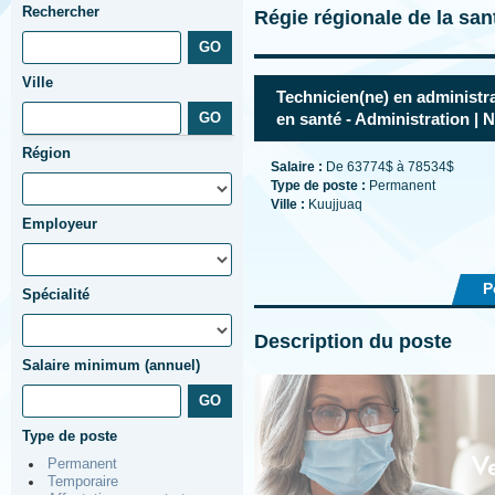
Rechercher
Régie régionale de la san
Ville
Technicien(ne) en administra
en santé - Administration | 
Région
Salaire :
De 63774$ à 78534$
Type de poste :
Permanent
Ville :
Kuujjuaq
Employeur
P
Spécialité
Description du poste
Salaire minimum (annuel)
Type de poste
Permanent
Temporaire