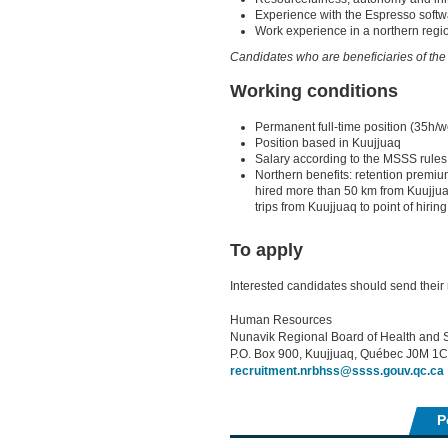
Experience with the Espresso softw
Work experience in a northern regi
Candidates who are beneficiaries of th
Working conditions
Permanent full-time position (35h/w
Position based in Kuujjuaq
Salary according to the MSSS rules
Northern benefits: retention premium
hired more than 50 km from Kuujju
trips from Kuujjuaq to point of hiring
To apply
Interested candidates should send their 
Human Resources
Nunavik Regional Board of Health and S
P.O. Box 900, Kuujjuaq, Québec J0M 1
recruitment.nrbhss@ssss.gouv.qc.ca
P