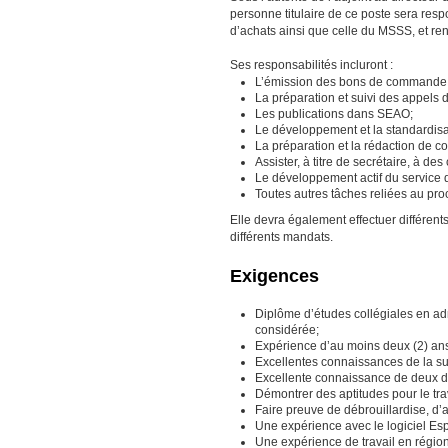
personne titulaire de ce poste sera resp
d’achats ainsi que celle du MSSS, et ren
Ses responsabilités incluront :
L’émission des bons de commande
La préparation et suivi des appels d
Les publications dans SEAO;
Le développement et la standardisa
La préparation et la rédaction de co
Assister, à titre de secrétaire, à de
Le développement actif du service 
Toutes autres tâches reliées au pr
Elle devra également effectuer différents
différents mandats.
Exigences
Diplôme d’études collégiales en adm
considérée;
Expérience d’au moins deux (2) ans
Excellentes connaissances de la sui
Excellente connaissance de deux des
Démontrer des aptitudes pour le trav
Faire preuve de débrouillardise, d’a
Une expérience avec le logiciel E
Une expérience de travail en régio