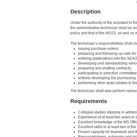
Description
Under the authority of the assistant to th
the administrative technician shall be r
policy and that of the
MSSS
, as well as
The technician’s responsibilities shall in
issuing purchase orders;
preparing and following up calls for
entering publications into the
SEAO
developing and standardizing vario
preparing and drafting contracts;
participating in selection committee
actively developing the purchasing 
performing other tasks related to t
The technician shall also perform various
Requirements
Collegial-studies diploma in admini
Experience of at least two years in s
Excellent knowledge of the MS Offic
Excellent skills in at least two of t
Proven capacity for teamwork and t
Resourcefulness, autonomy and init