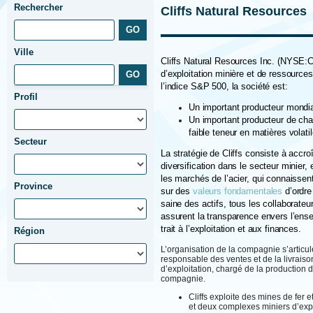
Rechercher
Cliffs Natural Resources
Ville
Cliffs Natural Resources Inc. (NYSE:C
d’exploitation minière et de ressources 
l’indice S&P 500, la société est:
Profil
Un important producteur mondia
Un important producteur de char
faible teneur en matières volati
Secteur
La stratégie de Cliffs consiste à accr
diversification dans le secteur minier,
les marchés de l’acier, qui connaissen
Province
sur des
valeurs fondamentales
d’ordre
saine des actifs, tous les collaborateur
assurent la transparence envers l’ens
trait à l’exploitation et aux finances.
Région
L’organisation de la compagnie s’articu
responsable des ventes et de la livraison
d’exploitation, chargé de la production
compagnie.
Cliffs exploite des mines de fer
et deux complexes miniers d’expl