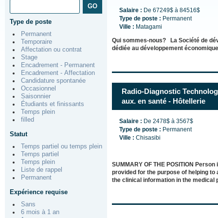
Salaire :
De 67249$ à 84516$
Type de poste :
Permanent
Type de poste
Ville :
Matagami
Permanent
Qui sommes-nous? La Société de déve
Temporaire
dédiée au développement économique du
Affectation ou contrat
Stage
Encadrement - Permanent
Encadrement - Affectation
Candidature spontanée
Occasionnel
Radio-Diagnostic Technologi
Saisonnier
aux. en santé - Hôtellerie
Étudiants et finissants
Temps plein
filled
Salaire :
De 2478$ à 3567$
Type de poste :
Permanent
Statut
Ville :
Chisasibi
Temps partiel ou temps plein
Temps partiel
Temps plein
SUMMARY OF THE POSITION Person in 
Liste de rappel
provided for the purpose of helping 
Permanent
the clinical information in the medical
Expérience requise
Sans
6 mois à 1 an